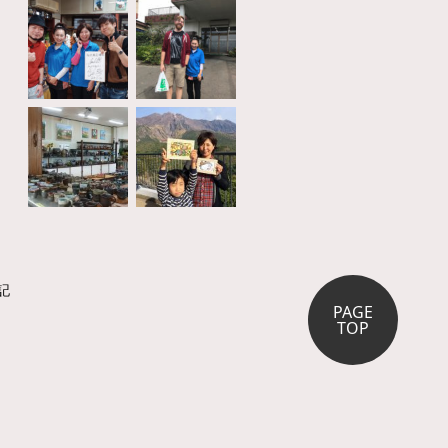
記
PAGE
TOP