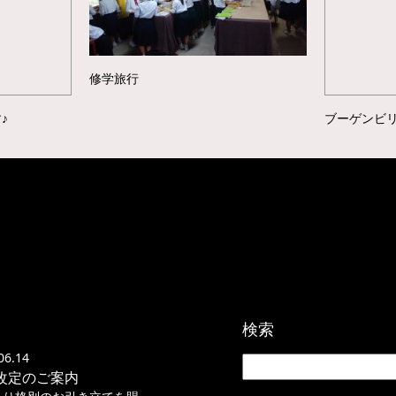
修学旅行
♪
ブーゲンビ
検索
06.14
改定のご案内