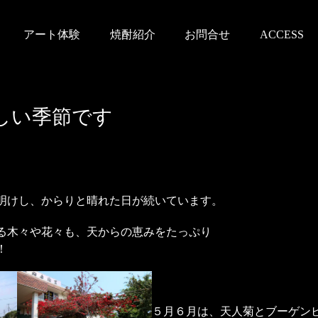
アート体験
焼酎紹介
お問合せ
ACCESS
しい季節です
明けし、からりと晴れた日が続いています。
る木々や花々も、天からの恵みをたっぷり
！
５月６月は、天人菊とブーゲン