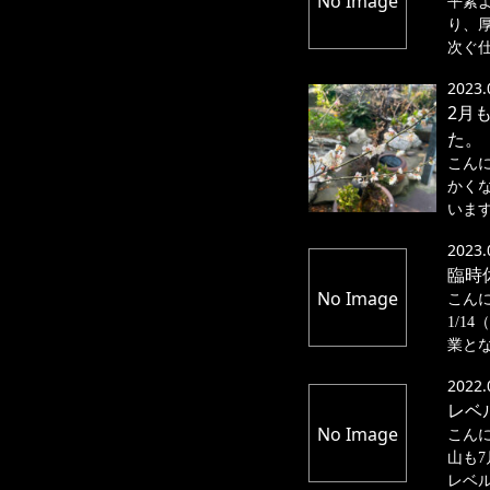
No Image
平素
り、
次ぐ仕
2023.
2月
た。
こん
かく
いますが
2023.
臨時
No Image
こん
1/1
業とな 
2022.
レベ
No Image
こん
山も7
レベル 