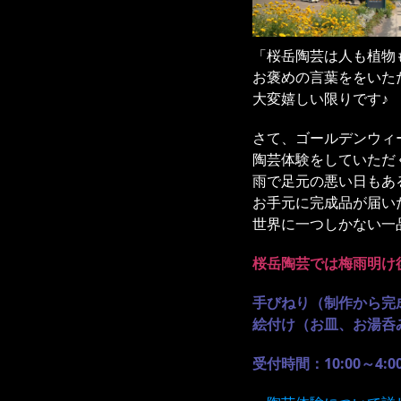
「桜岳陶芸は人も植物
お褒めの言葉ををいただ
大変嬉しい限りです♪
さて、ゴールデンウィ
陶芸体験をしていただ
雨で足元の悪い日もあ
お手元に完成品が届い
世界に一つしかない一品を
桜岳陶芸では梅雨明け
手びねり（制作から完成
絵付け（お皿、お湯呑み
受付時間：10:00～4:0