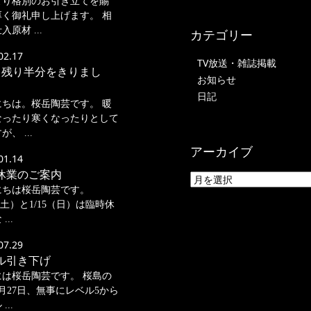
より格別のお引き立てを賜
厚く御礼申し上げます。 相
入原材 ...
カテゴリー
02.17
TV放送・雑誌掲載
も残り半分をきりまし
お知らせ
日記
にちは。桜岳陶芸です。 暖
なったり寒くなったりとして
、 ...
アーカイブ
01.14
休業のご案内
にちは桜岳陶芸です。
4（土）と1/15（日）は臨時休
...
07.29
ル引き下げ
には桜岳陶芸です。 桜島の
月27日、無事にレベル5から
...