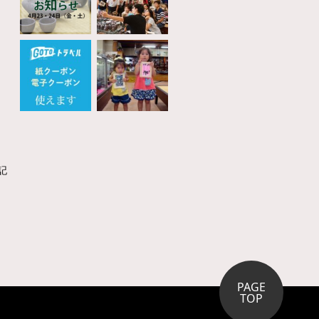
記
PAGE
TOP